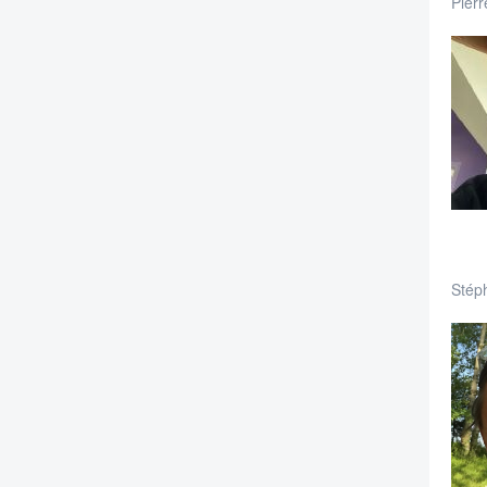
Pier
Stép