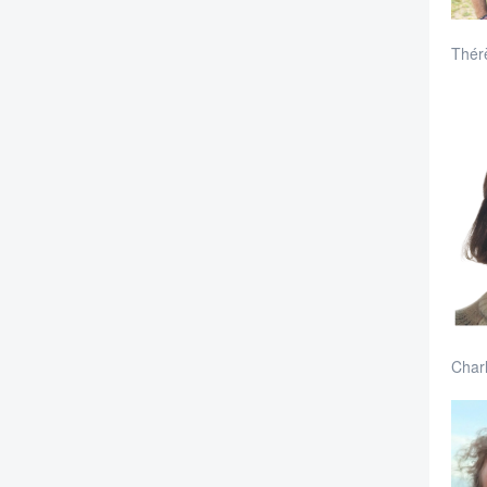
Thérè
Charl