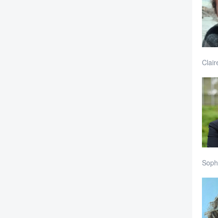
Clai
Sophi