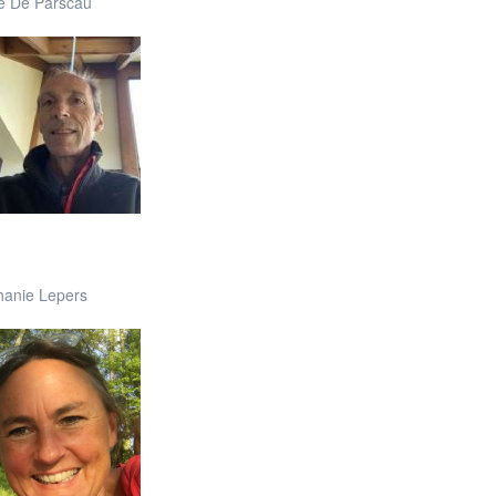
re De Parscau
hanie Lepers