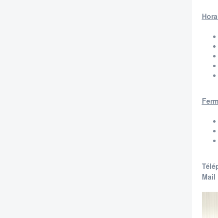
Hora
Ferm
Télé
Mail 