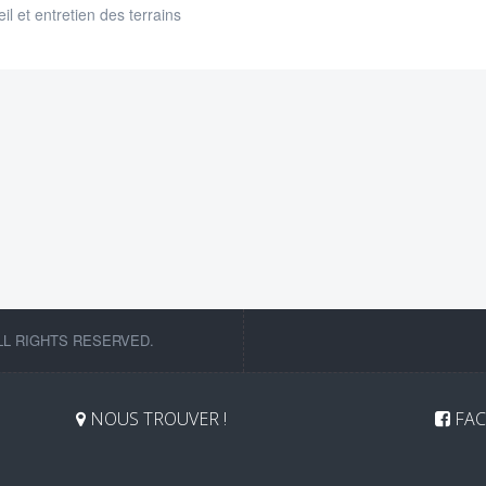
il et entretien des terrains
LL RIGHTS RESERVED.
NOUS TROUVER !
FAC