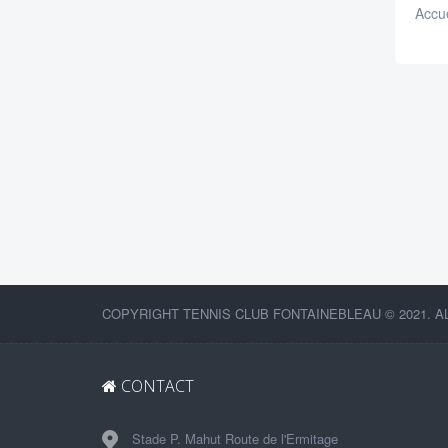
Accue
COPYRIGHT TENNIS CLUB FONTAINEBLEAU © 2021. A
CONTACT
Stade P. Mahut Route de l'Ermitage