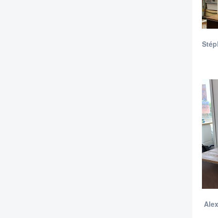
Stép
Alex